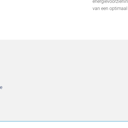
energievoorzieni
van een optimaal 
be