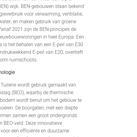
(BEN) wijk. BEN-gebouwen staan bekend
ieverbruik voor verwarming, ventilatie,
water, en maken gebruik van groene
Vanaf 2021 zijn de BEN-principes de
ieuwbouwwoningen in heel Europa. Een
s is het behalen van een E-peil van E30
 indrukwekkend E-peil van E20, overtreft
norm ruimschoots.
nologie
 Tuilerie wordt gebruik gemaakt van
slag (BEO), waarbij de thermische
e bodem wordt benut om het gebouw te
oelen. De boorgaten, met een diepte
ormen samen een groot ondergronds
n BEO-veld. Deze innovatieve
 voor een efficiënte en duurzame