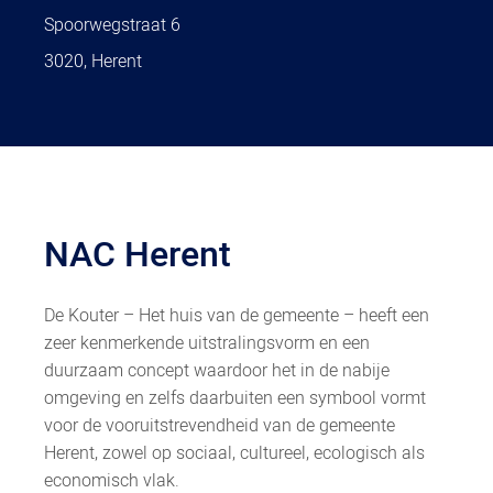
Spoorwegstraat 6
3020, Herent
NAC Herent
De Kouter – Het huis van de gemeente – heeft een
zeer kenmerkende uitstralingsvorm en een
duurzaam concept waardoor het in de nabije
omgeving en zelfs daarbuiten een symbool vormt
voor de vooruitstrevendheid van de gemeente
Herent, zowel op sociaal, cultureel, ecologisch als
economisch vlak.